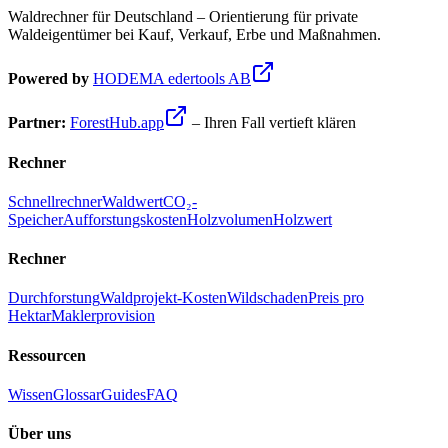
Waldrechner für Deutschland – Orientierung für private
Waldeigentümer bei Kauf, Verkauf, Erbe und Maßnahmen.
Powered by
HODEMA edertools AB
Partner:
ForestHub.app
– Ihren Fall vertieft klären
Rechner
Schnellrechner
Waldwert
CO₂-
Speicher
Aufforstungskosten
Holzvolumen
Holzwert
Rechner
Durchforstung
Waldprojekt-Kosten
Wildschaden
Preis pro
Hektar
Maklerprovision
Ressourcen
Wissen
Glossar
Guides
FAQ
Über uns