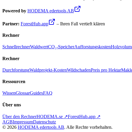
Powered by
HODEMA edertools AB
Partner:
ForestHub.app
– Ihren Fall vertieft klären
Rechner
Schnellrechner
Waldwert
CO₂-Speicher
Aufforstungskosten
Holzvolum
Rechner
Durchforstung
Waldprojekt-Kosten
Wildschaden
Preis pro Hektar
Makle
Ressourcen
Wissen
Glossar
Guides
FAQ
Über uns
Über den Rechner
HODEMA.se ↗
ForestHub.app ↗
AGB
Impressum
Datenschutz
©
2026
HODEMA edertools AB
. Alle Rechte vorbehalten.