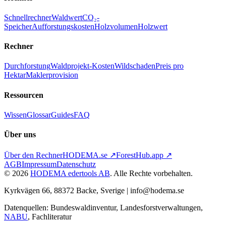
Schnellrechner
Waldwert
CO₂-
Speicher
Aufforstungskosten
Holzvolumen
Holzwert
Rechner
Durchforstung
Waldprojekt-Kosten
Wildschaden
Preis pro
Hektar
Maklerprovision
Ressourcen
Wissen
Glossar
Guides
FAQ
Über uns
Über den Rechner
HODEMA.se ↗
ForestHub.app ↗
AGB
Impressum
Datenschutz
©
2026
HODEMA edertools AB
. Alle Rechte vorbehalten.
Kyrkvägen 66, 88372 Backe, Sverige | info@hodema.se
Datenquellen: Bundeswaldinventur, Landesforstverwaltungen,
NABU
, Fachliteratur