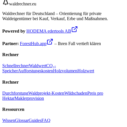
waldrechner.eu
Waldrechner für Deutschland – Orientierung für private
Waldeigentümer bei Kauf, Verkauf, Erbe und Maßnahmen.
Powered by
HODEMA edertools AB
Partner:
ForestHub.app
– Ihren Fall vertieft klären
Rechner
Schnellrechner
Waldwert
CO₂-
Speicher
Aufforstungskosten
Holzvolumen
Holzwert
Rechner
Durchforstung
Waldprojekt-Kosten
Wildschaden
Preis pro
Hektar
Maklerprovision
Ressourcen
Wissen
Glossar
Guides
FAQ